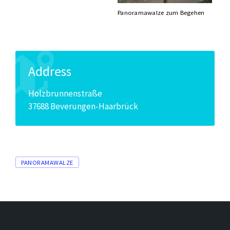
Panoramawalze zum Begehen
Address
Holzbrunnenstraße
37688 Beverungen-Haarbrück
Tags
PANORAMAWALZE